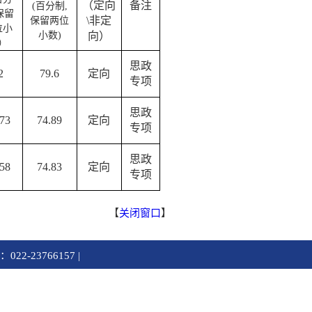
（定向
备注
(百分制,
保留
\非定
保留两位
位小
小数)
向）
）
思政
2
79.6
定向
专项
思政
.73
74.89
定向
专项
思政
.58
74.83
定向
专项
【
关闭窗口
】
2-23766157 |