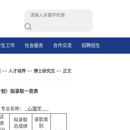
学生工作
社会服务
合作交流
招聘招生
页
>>
人才培养
>>
博士研究生
>> 正文
计划）拟录取一览表
专业名称：
心理学
试
录取类
拟录取
绩
别
总成绩
百分