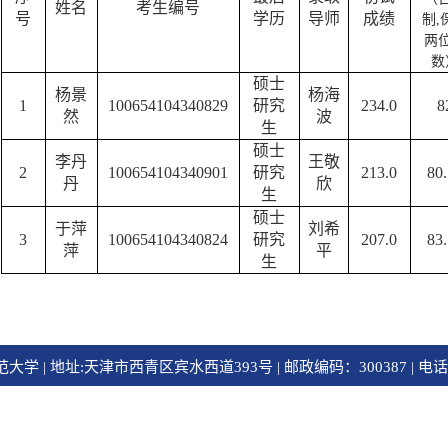
姓名
考生编号
号
学历
导师
成绩
制
,
两
数
硕士
杨景
杨海
1
100654104340829
研究
234.0
8
然
波
生
硕士
李丹
王敬
2
100654104340901
研究
213.0
80
丹
欣
生
硕士
于萍
刘希
3
100654104340824
研究
207.0
83
萍
平
生
 | 地址:天津市西青区宾水西道393号 | 邮政编码：300387 | 电话：02