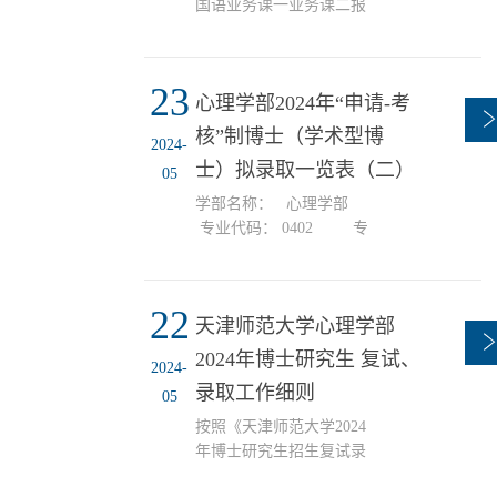
100654104341024刘希平
国语业务课一业务课二报
21883.476.96定向5张昆
考专业名称备注1何莹
100654104341010于秒
100654104341019205816064
22181.6576.86定向6师彦
学生发展与教育
23
洁100654104341031杨海波
心理学部2024年“申请-考
21580.8375.33定向7田茵
核”制博士（学术型博
2024-
100654104341008王敬欣
士）拟录取一览表（二）
2037570.6定向提质计划8
05
王婷10065410...
学部名称： 心理学部
专业代码： 0402 专
业名称： 心理学 序号姓
名报名号最后学历录取导
师拟录取总成绩录取类别
22
天津师范大学心理学部
（定向\非定向）备注1袁
一丹1006599547研究生杨
2024年博士研究生 复试、
2024-
海波229.03非定
录取工作细则
05
按照《天津师范大学2024
年博士研究生招生复试录
取工作办法》的规定，结