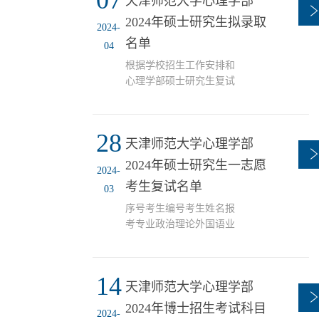
07
天津师范大学心理学部
进行统一公示，公示期10
100654104340828203746366
个工作日，最终录取结果
2024年硕士研究生拟录取
2024-
应用心理学高校思政骨干
以天津市、教育部录检结
名单
专项6王婷
04
果为准。如对拟录取名单
100654104341006203666572
有异议，请于公示期内与
根据学校招生工作安排和
学生发展与教育师范...
心理学部研究生工作办公
心理学部硕士研究生复试
室联系，联系电话：022-
结果，现将心理学部2024
23766143。天津师范大学
年硕士研究生拟录取名单
心理学部2024年4月16日代
（不含推荐免试研究生）
28
码专业名称考生姓名考生
天津师范大学心理学部
进行统一公示，公示期10
编号初试总分复试成绩总
个工作日，最终录取结果
2024年硕士研究生一志愿
2024-
成绩学习方式其他备注说
以天津市、教育部录检结
考生复试名单
明045116心理健康教育
03
果为准。如对拟录取名单
10...
有异议，请于公示期内与
序号考生编号考生姓名报
心理学部研究生工作办公
考专业政治理论外国语业
室联系，联系电话：022-
务课一业务课二初试总成
23766143。天津师范大学
绩备注1100654010302141
心理学部2024年4月7日代
王涵旭基础心理学
14
码专业名称考生姓名考生
天津师范大学心理学部
798024904082100654010002198
编号初试总分复试成绩总
张若琪基础心理学
2024年博士招生考试科目
2024-
成绩学习方式其他备注说
747724904003100654007502166