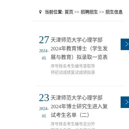
当前位置:
首页
>>
招聘招生
>>
招生信息
27
天津师范大学心理学部
2024年教育博士（学生发
2024-
展与教育）拟录取一览表
05
序号姓名考生编号录取导
师初试成绩复试成绩拟录
取总成绩录取类别（定向
\非定向）备注1郭静
100654104341026赵子平
23
天津师范大学心理学部
22184.4577.98定向2孙烨
100654104341022杨海波
2024年博士研究生进入复
2024-
22481.3877.35定向3程亚
试考生名单（二）
05
飞100654104341029梁菲菲
22381.877.32定向4李楠
序号姓名考生编号总分外