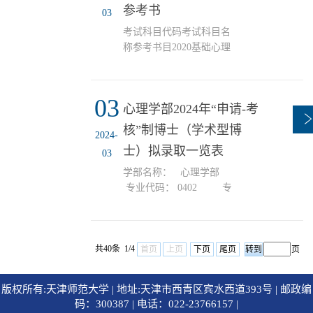
参考书
明040201基础心理学王
03
郑翔匀基础心理学
涵...
736925603984100654009502176
考试科目代码考试科目名
李诗雨基础心理学
称参考书目2020基础心理
727525103985100654011802167
学1.《普通心理学(第5
要梓萌基础心理学
版)》，彭聃龄著，北京师
818123503976100654006802173
范大学出版社，2019。
03
郭柳怡基础心理学
心理学部2024年“申请-考
3030心理学研究方法1.
696525903937100654008702150
《实验心理学（第2
核”制博士（学术型博
2024-
廖晶晶基础心理学
版）》，白学军著，中国
士）拟录取一览表
737124903938100654002002151
03
人民大学出版社，2017；
王雪基础...
2.《心理学研究方法(修订
学部名称： 心理学部
版)》，莫雷等著，广东高
专业代码： 0402 专
等教育出版社，2019。
业名称： 心理学 序号姓
2115教育学基础二1.《教
名报名号最后学历录取导
育学原理》，胡德海著，
师拟录取总成绩录取类别
人民教育出版社；2.《教
共40条 1/4
（定向\非定向）备注1冯
首页
上页
下页
尾页
页
育学基础》，全国十二所
琳琳1006599937研究生白
重点师范大学联合编写
学军255.72非定向2刘东禹
版权所有:天津师范大学 | 地址:天津市西青区宾水西道393号 | 邮政编
（第三版），教育科学出
1006599756研究生杨海波
码：300387 | 电话：022-23766157 |
版社。3116发...
248.46非定向3张珂