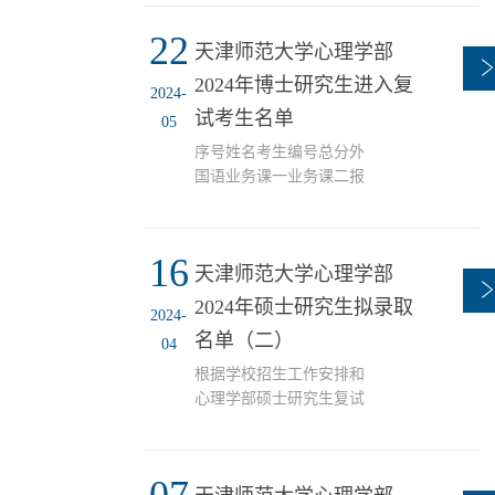
合学部博士学位研究生招
生工作的实际情况，特制
22
天津师范大学心理学部
定《天津师范大学心理学
部2024年博士学位研究生
2024年博士研究生进入复
2024-
复试、录取工作细则》。
试考生名单
05
一、指导思想以提高人才
质量为核心，进一步提高
序号姓名考生编号总分外
人才选拔的科学性，促进
国语业务课一业务课二报
拔尖创新人才脱颖而出；
考专业名称备注1杨景然
进一步加强规范管理，健
100654104340829234867078
全完善相关规章制度，强
应用心理学高校思政骨干
16
化制度监督和约束，严格
天津师范大学心理学部
专项2孟祥丽
责任追究；进一步推进招
100654104340831225757575
2024年硕士研究生拟录取
2024-
生信息公开，确保博士研
应用心理学高校思政骨干
名单（二）
究生复试录取工作科学
04
专项3李丹丹
规...
100654104340901213707469
根据学校招生工作安排和
应用心理学高校思政骨干
心理学部硕士研究生复试
专项4于萍萍
结果，现将心理学部2024
100654104340824207767160
年硕士研究生拟录取名单
发展与教育心理学高校思
（不含推荐免试研究生）
政骨干专项5冀彦霞