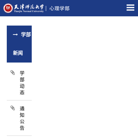
学部
新闻
学
部
动
态
通
知
公
告