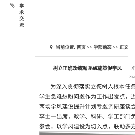
学
术
交
流
当前位置:
首页
>>
学部动态
>> 正文
树立正确政绩观 系统施策促学风——
202
为深入贯彻落实立德树人根本任
学生急难愁盼问题作为工作出发点，
两场学风建设提升计划专题调研座谈
李士一出席，教学、科研、学工部门
参会，以学风建设为切入点，联动多