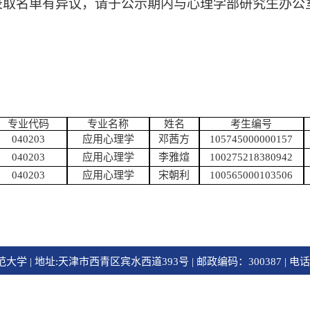
录取名单
有
异议，请于公示期内与
心理学部研究生办公
专业代码
专业名称
姓名
考生编号
040203
应用心理学
邓茜方
105745000000157
040203
应用心理学
李雅煊
100275218380942
040203
应用心理学
宋朝利
100565000103506
 | 地址:天津市西青区宾水西道393号 | 邮政编码：300387 | 电话：02