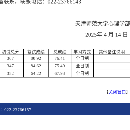
室
联系，
联系电话：
022-23766143
天津师范
大学
心理学
202
5
年
4
月
14
日
初试总分
复试成绩
总成绩
学习方式
其他备注说明
367
80.92
76.41
全日制
347
84.62
75.49
全日制
352
64.22
67.93
全日制
【
关闭窗口
2-23766157 |