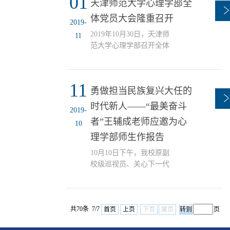
01
天津师范大学心理学部全
定新华社北京11月5日电中
面、油和洗...
共中央关于坚持和完善中
体党员大会隆重召开
2019-
国特色社会主义制度 推进
2019年10月30日，天津师
11
国家治理体系和治理能力
范大学心理学部召开全体
现代化若干重大问题的决
党员大会，选举中共天津
定（2019年10月31日中国
师范大学心理学部委员会
共产党第十九届中央委员
委员。大会由学部党委常
会第四次全体会议通过）
11
勇做担当民族复兴大任的
务副书记郭尚维主持，学
为贯彻落实党的十九大精
部党委书记、部长白学军
神，十九届中央委员会第
时代新人——“最美奋斗
2019-
向大会作工作报告，校审
四次全体会议着重研究了
者”王辅成老师应邀为心
10
计处副处长田丽云受校党
坚持和完善中国特色社会
委委托，全程参加选举大
理学部师生作报告
主义...
会。本次大会的主题是：
10月10日下午，我校原副
高举习近平新时代中国特
校级巡视员、关心下一代
色社会主义思想伟大旗
工作委员会副主任、“最美
帜，坚持立德树人根本任
奋斗者”王辅成老师应邀在
务，抢抓机遇，苦干实
会议中心大报告厅为心理
干，全面提升心理学科整
共70条 7/7
学部300余名本科生、研究
首页
上页
下页
尾页
页
体水平，为把心理学科建
生和心理学部全体辅导
设成为一流学科而努力奋